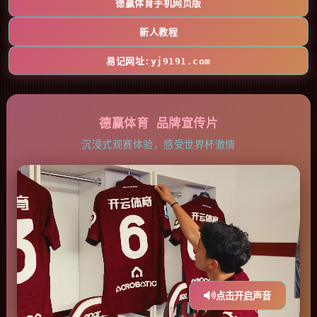
德赢体育手机网页版
新人教程
易记网址:yj9191.com
德赢体育 品牌宣传片
沉浸式观赛体验，感受世界杯激情
点击开启声音